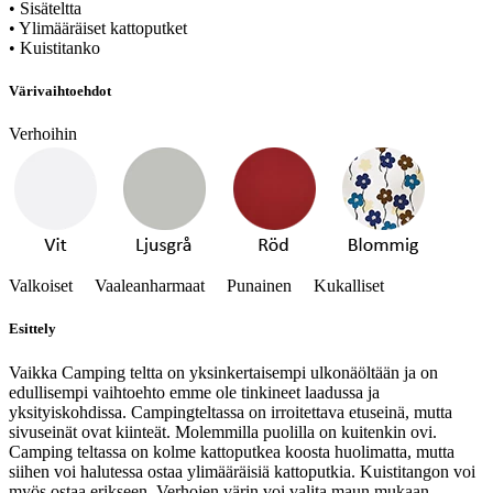
• Sisäteltta
• Ylimääräiset kattoputket
• Kuistitanko
Värivaihtoehdot
Verhoihin
Valkoiset Vaaleanharmaat Punainen Kukalliset
Esittely
Vaikka Camping teltta on yksinkertaisempi ulkonäöltään ja on
edullisempi vaihtoehto emme ole tinkineet laadussa ja
yksityiskohdissa. Campingteltassa on irroitettava etuseinä, mutta
sivuseinät ovat kiinteät. Molemmilla puolilla on kuitenkin ovi.
Camping teltassa on kolme kattoputkea koosta huolimatta, mutta
siihen voi halutessa ostaa ylimääräisiä kattoputkia. Kuistitangon voi
myös ostaa erikseen. Verhojen värin voi valita maun mukaan.