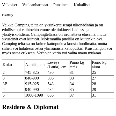
Valkoiset Vaaleanharmaat Punainen Kukalliset
Esittely
Vaikka Camping teltta on yksinkertaisempi ulkonäöltään ja on
edullisempi vaihtoehto emme ole tinkineet laadussa ja
yksityiskohdissa. Campingteltassa on irroitettava etuseinä, mutta
sivuseinät ovat kiinteät. Molemmilla puolilla on kuitenkin ovi.
Camping teltassa on kolme kattoputkea koosta huolimatta, mutta
siihen voi halutessa ostaa ylimääräisiä kattoputkia. Kuistitangon voi
myös ostaa erikseen. Verhojen värin voi valita maun mukaan.
Leveys
Paino kg
Paino kg
Koko
A-mitta, cm
(Lattia), cm
teräs
alum
2
745-825
430
31
25
3
840-900
506
33
27
3B
915-925
548
34
28
4
940-990
584
35
29
5
1000-1090
656
37
31
Residens & Diplomat