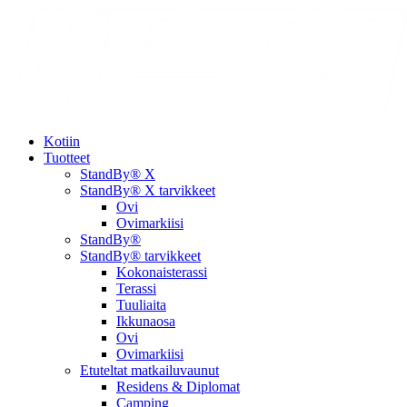
Kotiin
Tuotteet
StandBy® X
StandBy® X tarvikkeet
Ovi
Ovimarkiisi
StandBy®
StandBy® tarvikkeet
Kokonaisterassi
Terassi
Tuuliaita
Ikkunaosa
Ovi
Ovimarkiisi
Etuteltat matkailuvaunut
Residens & Diplomat
Camping