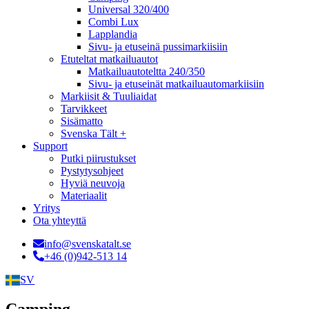
Universal 320/400
Combi Lux
Lapplandia
Sivu- ja etuseinä pussimarkiisiin
Etuteltat matkailuautot
Matkailuautoteltta 240/350
Sivu- ja etuseinät matkailuautomarkiisiin
Markiisit & Tuuliaidat
Tarvikkeet
Sisämatto
Svenska Tält +
Support
Putki piirustukset
Pystytysohjeet
Hyviä neuvoja
Materiaalit
Yritys
Ota yhteyttä
info@svenskatalt.se
+46 (0)942-513 14
SV
Camping