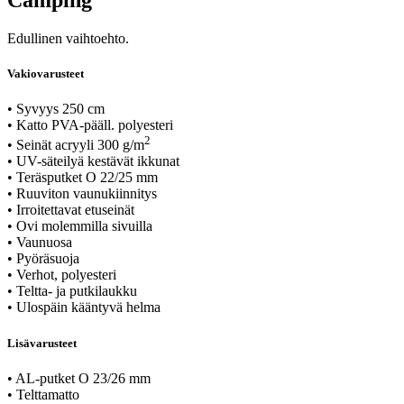
Edullinen vaihtoehto.
Vakiovarusteet
• Syvyys 250 cm
• Katto PVA-pääll. polyesteri
2
• Seinät acryyli 300 g/m
• UV-säteilyä kestävät ikkunat
• Teräsputket O 22/25 mm
• Ruuviton vaunukiinnitys
• Irroitettavat etuseinät
• Ovi molemmilla sivuilla
• Vaunuosa
• Pyöräsuoja
• Verhot, polyesteri
• Teltta- ja putkilaukku
• Ulospäin kääntyvä helma
Lisävarusteet
• AL-putket O 23/26 mm
• Telttamatto