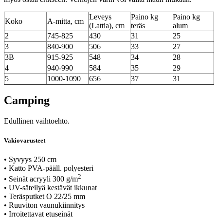
Leveys
Paino kg
Paino kg
Koko
A-mitta, cm
(Lattia), cm
teräs
alum
2
745-825
430
31
25
3
840-900
506
33
27
3B
915-925
548
34
28
4
940-990
584
35
29
5
1000-1090
656
37
31
Camping
Edullinen vaihtoehto.
Vakiovarusteet
• Syvyys 250 cm
• Katto PVA-pääll. polyesteri
2
• Seinät acryyli 300 g/m
• UV-säteilyä kestävät ikkunat
• Teräsputket O 22/25 mm
• Ruuviton vaunukiinnitys
• Irroitettavat etuseinät