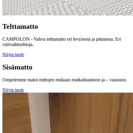
Telttamatto
CAMPOLON - Vahva telttamatto eri levyisenä ja pituisena. Eri
värivaihtoehtoja.
Näyta tuote
Sisämatto
Ompelemme matot mittojen mukaan matkailuautoon ja – vaunuun.
Näyta tuote