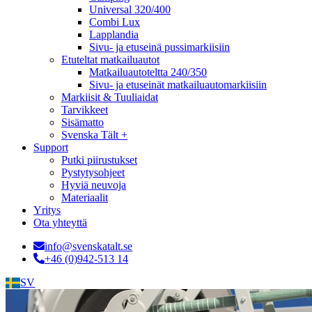
Universal 320/400
Combi Lux
Lapplandia
Sivu- ja etuseinä pussimarkiisiin
Etuteltat matkailuautot
Matkailuautoteltta 240/350
Sivu- ja etuseinät matkailuautomarkiisiin
Markiisit & Tuuliaidat
Tarvikkeet
Sisämatto
Svenska Tält +
Support
Putki piirustukset
Pystytysohjeet
Hyviä neuvoja
Materiaalit
Yritys
Ota yhteyttä
info@svenskatalt.se
+46 (0)942-513 14
SV