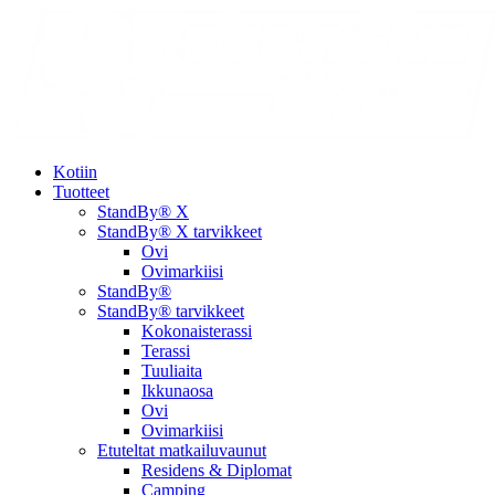
Kotiin
Tuotteet
StandBy® X
StandBy® X tarvikkeet
Ovi
Ovimarkiisi
StandBy®
StandBy® tarvikkeet
Kokonaisterassi
Terassi
Tuuliaita
Ikkunaosa
Ovi
Ovimarkiisi
Etuteltat matkailuvaunut
Residens & Diplomat
Camping