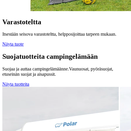
Varastoteltta
Itsestään seisova varastoteltta, helpposijoittaa tarpeen mukaan.
Näyta tuote
Suojatuotteita campingelämään
Suojaa ja auttaa campingelämäänne.Vaunuosat, pyöräsuojat,
etuseinän suojat ja aisapussit.
Näyta tuotteita