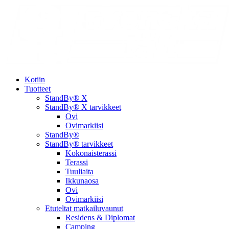
Kotiin
Tuotteet
StandBy® X
StandBy® X tarvikkeet
Ovi
Ovimarkiisi
StandBy®
StandBy® tarvikkeet
Kokonaisterassi
Terassi
Tuuliaita
Ikkunaosa
Ovi
Ovimarkiisi
Etuteltat matkailuvaunut
Residens & Diplomat
Camping