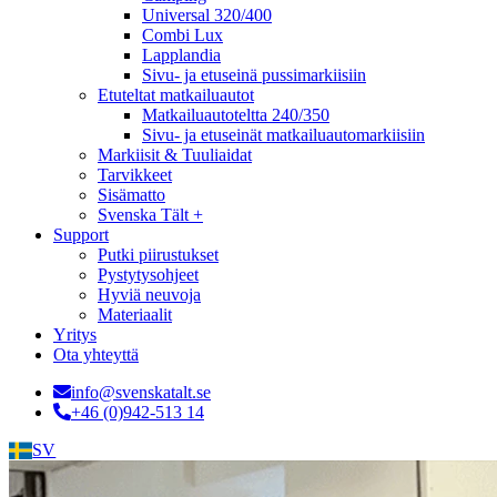
Universal 320/400
Combi Lux
Lapplandia
Sivu- ja etuseinä pussimarkiisiin
Etuteltat matkailuautot
Matkailuautoteltta 240/350
Sivu- ja etuseinät matkailuautomarkiisiin
Markiisit & Tuuliaidat
Tarvikkeet
Sisämatto
Svenska Tält +
Support
Putki piirustukset
Pystytysohjeet
Hyviä neuvoja
Materiaalit
Yritys
Ota yhteyttä
info@svenskatalt.se
+46 (0)942-513 14
SV