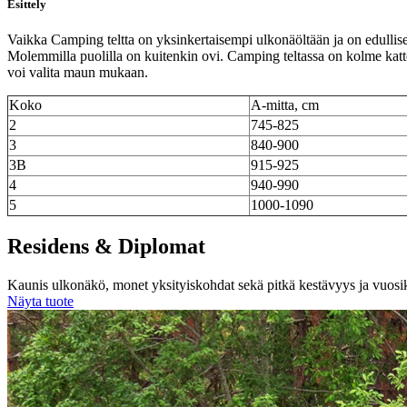
Esittely
Vaikka Camping teltta on yksinkertaisempi ulkonäöltään ja on edullisem
Molemmilla puolilla on kuitenkin ovi. Camping teltassa on kolme katto
voi valita maun mukaan.
Koko
A-mitta, cm
2
745-825
3
840-900
3B
915-925
4
940-990
5
1000-1090
Residens & Diplomat
Kaunis ulkonäkö, monet yksityiskohdat sekä pitkä kestävyys ja vuo
Näyta tuote