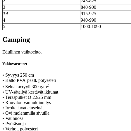
2
745-825
3
840-900
3B
915-925
4
940-990
5
1000-1090
Camping
Edullinen vaihtoehto.
Vakiovarusteet
• Syvyys 250 cm
• Katto PVA-pääll. polyesteri
2
• Seinät acryyli 300 g/m
• UV-säteilyä kestävät ikkunat
• Teräsputket O 22/25 mm
• Ruuviton vaunukiinnitys
• Irroitettavat etuseinät
• Ovi molemmilla sivuilla
• Vaunuosa
• Pyöräsuoja
• Verhot, polyesteri