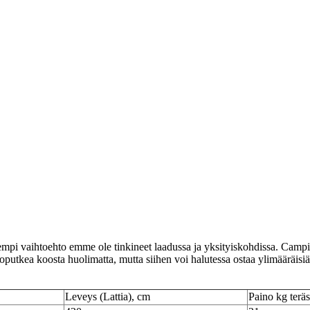
pi vaihtoehto emme ole tinkineet laadussa ja yksityiskohdissa. Campingt
putkea koosta huolimatta, mutta siihen voi halutessa ostaa ylimääräisiä
Leveys (Lattia), cm
Paino kg teräs