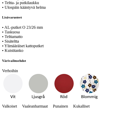
• Teltta- ja putkilaukku
• Ulospäin kääntyvä helma
Lisävarusteet
• AL-putket O 23/26 mm
• Taskuosa
• Telttamatto
• Sisäteltta
• Ylimääräiset kattoputket
• Kuistitanko
Värivaihtoehdot
Verhoihin
Valkoiset Vaaleanharmaat Punainen Kukalliset