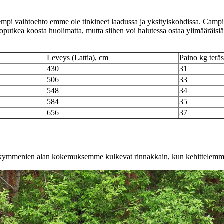
pi vaihtoehto emme ole tinkineet laadussa ja yksityiskohdissa. Campingt
putkea koosta huolimatta, mutta siihen voi halutessa ostaa ylimääräisiä
Leveys (Lattia), cm
Paino kg teräs
430
31
506
33
548
34
584
35
656
37
sikymmenien alan kokemuksemme kulkevat rinnakkain, kun kehittelemm