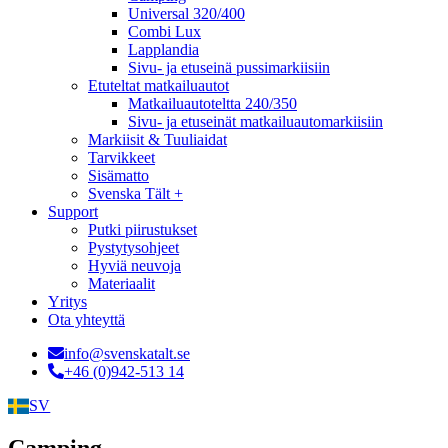
Universal 320/400
Combi Lux
Lapplandia
Sivu- ja etuseinä pussimarkiisiin
Etuteltat matkailuautot
Matkailuautoteltta 240/350
Sivu- ja etuseinät matkailuautomarkiisiin
Markiisit & Tuuliaidat
Tarvikkeet
Sisämatto
Svenska Tält +
Support
Putki piirustukset
Pystytysohjeet
Hyviä neuvoja
Materiaalit
Yritys
Ota yhteyttä
info@svenskatalt.se
+46 (0)942-513 14
SV
Camping