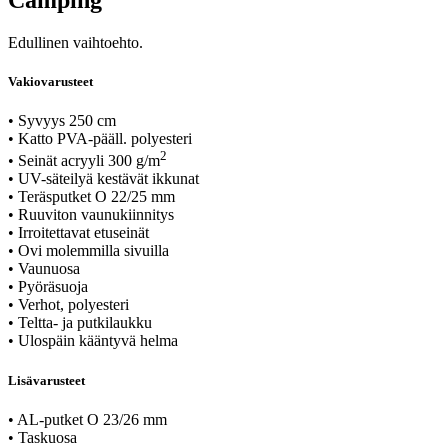
Edullinen vaihtoehto.
Vakiovarusteet
• Syvyys 250 cm
• Katto PVA-pääll. polyesteri
2
• Seinät acryyli 300 g/m
• UV-säteilyä kestävät ikkunat
• Teräsputket O 22/25 mm
• Ruuviton vaunukiinnitys
• Irroitettavat etuseinät
• Ovi molemmilla sivuilla
• Vaunuosa
• Pyöräsuoja
• Verhot, polyesteri
• Teltta- ja putkilaukku
• Ulospäin kääntyvä helma
Lisävarusteet
• AL-putket O 23/26 mm
• Taskuosa