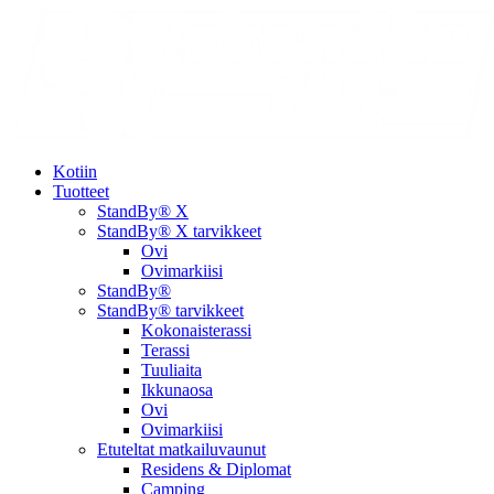
Kotiin
Tuotteet
StandBy® X
StandBy® X tarvikkeet
Ovi
Ovimarkiisi
StandBy®
StandBy® tarvikkeet
Kokonaisterassi
Terassi
Tuuliaita
Ikkunaosa
Ovi
Ovimarkiisi
Etuteltat matkailuvaunut
Residens & Diplomat
Camping