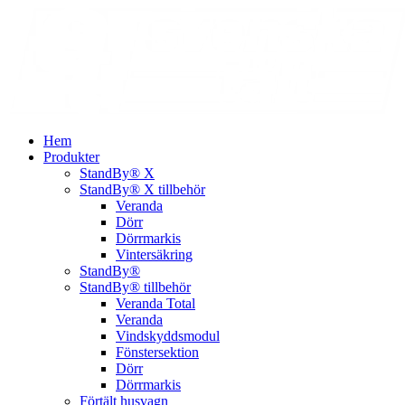
Hem
Produkter
StandBy® X
StandBy® X tillbehör
Veranda
Dörr
Dörrmarkis
Vintersäkring
StandBy®
StandBy® tillbehör
Veranda Total
Veranda
Vindskyddsmodul
Fönstersektion
Dörr
Dörrmarkis
Förtält husvagn