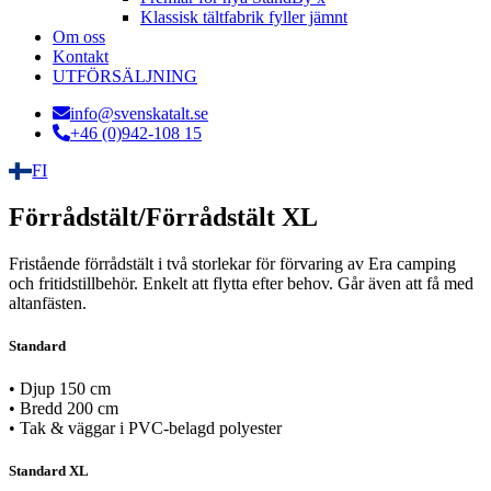
Klassisk tältfabrik fyller jämnt
Om oss
Kontakt
UTFÖRSÄLJNING
info@svenskatalt.se
+46 (0)942-108 15
FI
Förrådstält/Förrådstält XL
Fristående förrådstält i två storlekar för förvaring av Era camping
och fritidstillbehör. Enkelt att flytta efter behov. Går även att få med
altanfästen.
Standard
• Djup 150 cm
• Bredd 200 cm
• Tak & väggar i PVC-belagd polyester
Standard XL