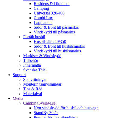
Residens & Diplomat
Camping
Universal 320/400
Combi Lux
Lapplandia
Sidor & front till påsmarkis
Vindskydd till påsmarkis
Förtält husbil
Husbilstält 240/350
Sidor & front till husbilsmarkis
Vindskydd till husbilsmarkis
Markiser & Vindskydd
Tillbehör
Innermatta
Svenska Tält +
Support
Stativritningar
Monteringsanvisningar
Tips & Råd
Materialval
Media
CampingSverige.se
Nytt vindskydd för husbil och husvagn
StandBy 30 år
Premiär för nya StandBy x