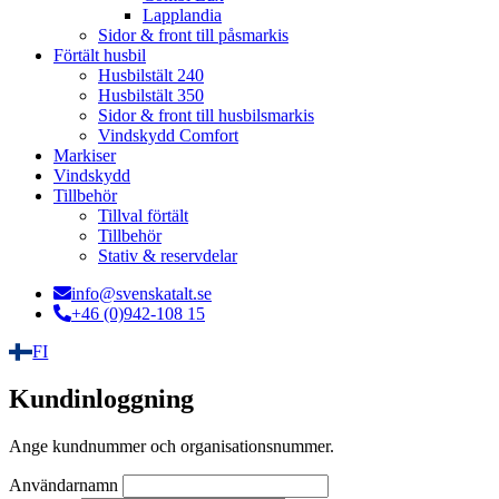
Lapplandia
Sidor & front till påsmarkis
Förtält husbil
Husbilstält 240
Husbilstält 350
Sidor & front till husbilsmarkis
Vindskydd Comfort
Markiser
Vindskydd
Tillbehör
Tillval förtält
Tillbehör
Stativ & reservdelar
info@svenskatalt.se
+46 (0)942-108 15
FI
Kundinloggning
Ange kundnummer och organisationsnummer.
Användarnamn