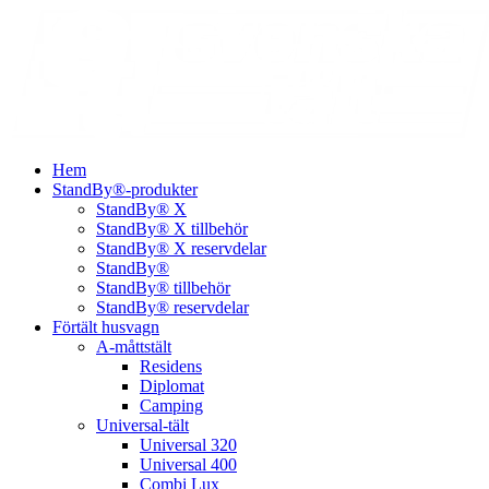
Hem
StandBy®-produkter
StandBy® X
StandBy® X tillbehör
StandBy® X reservdelar
StandBy®
StandBy® tillbehör
StandBy® reservdelar
Förtält husvagn
A-måttstält
Residens
Diplomat
Camping
Universal-tält
Universal 320
Universal 400
Combi Lux