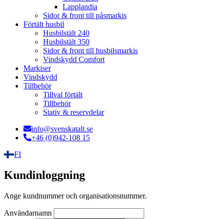
Lapplandia
Sidor & front till påsmarkis
Förtält husbil
Husbilstält 240
Husbilstält 350
Sidor & front till husbilsmarkis
Vindskydd Comfort
Markiser
Vindskydd
Tillbehör
Tillval förtält
Tillbehör
Stativ & reservdelar
info@svenskatalt.se
+46 (0)942-108 15
FI
Kundinloggning
Ange kundnummer och organisationsnummer.
Användarnamn