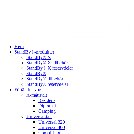
Hem
StandBy®-produkter
StandBy® X
StandBy® X tillbehör
StandBy® X reservdelar
StandBy®
StandBy® tillbehör
StandBy® reservdelar
Förtält husvagn
A-måttstält
Residens
Diplomat
Camping
Universal-tält
Universal 320
Universal 400
Combi Lux