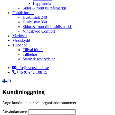
Lapplandia
Sidor & front till påsmarkis
Förtält husbil
Husbilstält 240
Husbilstält 350
Sidor & front till husbilsmarkis
Vindskydd Comfort
Markiser
Vindskydd
Tillbehör
Tillval förtält
Tillbehör
Stativ & reservdelar
info@svenskatalt.se
+46 (0)942-108 15
FI
Kundinloggning
Ange kundnummer och organisationsnummer.
Användarnamn