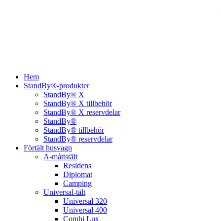
Hem
StandBy®-produkter
StandBy® X
StandBy® X tillbehör
StandBy® X reservdelar
StandBy®
StandBy® tillbehör
StandBy® reservdelar
Förtält husvagn
A-måttstält
Residens
Diplomat
Camping
Universal-tält
Universal 320
Universal 400
Combi Lux