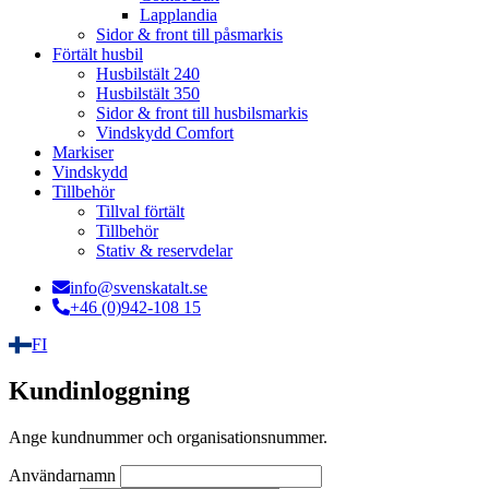
Lapplandia
Sidor & front till påsmarkis
Förtält husbil
Husbilstält 240
Husbilstält 350
Sidor & front till husbilsmarkis
Vindskydd Comfort
Markiser
Vindskydd
Tillbehör
Tillval förtält
Tillbehör
Stativ & reservdelar
info@svenskatalt.se
+46 (0)942-108 15
FI
Kundinloggning
Ange kundnummer och organisationsnummer.
Användarnamn