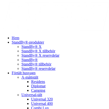
Hem
StandBy®-produkter
StandBy® X
StandBy® X tillbehör
StandBy® X reservdelar
StandBy®
StandBy® tillbehör
StandBy® reservdelar
Förtält husvagn
A-måttstält
Residens
Diplomat
Camping
Universal-tält
Universal 320
Universal 400
Combi Lux