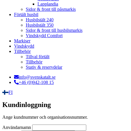
Lapplandia
Sidor & front till påsmarkis
Förtält husbil
Husbilstält 240
Husbilstält 350
Sidor & front till husbilsmarkis
Vindskydd Comfort
Markiser
Vindskydd
Tillbehör
Tillval förtält
Tillbehör
Stativ & reservdelar
info@svenskatalt.se
+46 (0)942-108 15
FI
Kundinloggning
Ange kundnummer och organisationsnummer.
Användarnamn