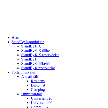
Hem
StandBy®-produkter
StandBy® X
StandBy® X tillbehör
StandBy® X reservdelar
StandBy®
StandBy® tillbehör
StandBy® reservdelar
Förtält husvagn
A-måttstält
Residens
Diplomat
Camping
Universal-tält
Universal 320
Universal 400
Combi Lux