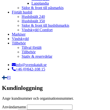
Lapplandia
Sidor & front till påsmarkis
Förtält husbil
Husbilstält 240
Husbilstält 350
Sidor & front till husbilsmarkis
Vindskydd Comfort
Markiser
Vindskydd
Tillbehör
Tillval förtält
Tillbehör
Stativ & reservdelar
info@svenskatalt.se
+46 (0)942-108 15
FI
Kundinloggning
Ange kundnummer och organisationsnummer.
Användarnamn