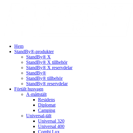
Hem
StandBy®-produkter
StandBy® X
StandBy® X tillbehör
StandBy® X reservdelar
StandBy®
StandBy® tillbehör
StandBy® reservdelar
Förtält husvagn
A-måttstält
Residens
Diplomat
Camping
Universal-tält
Universal 320
Universal 400
Combi Lux