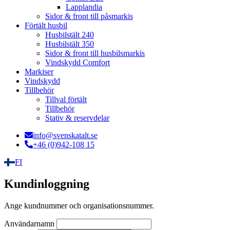
Lapplandia
Sidor & front till påsmarkis
Förtält husbil
Husbilstält 240
Husbilstält 350
Sidor & front till husbilsmarkis
Vindskydd Comfort
Markiser
Vindskydd
Tillbehör
Tillval förtält
Tillbehör
Stativ & reservdelar
info@svenskatalt.se
+46 (0)942-108 15
FI
Kundinloggning
Ange kundnummer och organisationsnummer.
Användarnamn