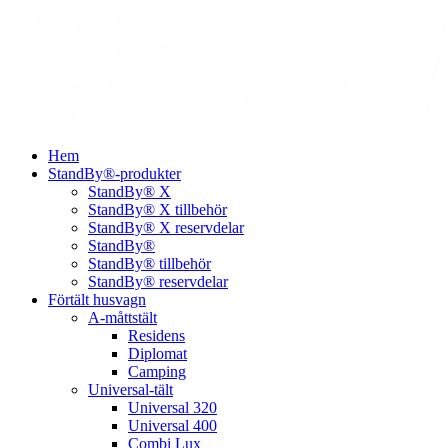
Hem
StandBy®-produkter
StandBy® X
StandBy® X tillbehör
StandBy® X reservdelar
StandBy®
StandBy® tillbehör
StandBy® reservdelar
Förtält husvagn
A-måttstält
Residens
Diplomat
Camping
Universal-tält
Universal 320
Universal 400
Combi Lux